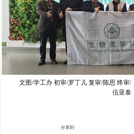
文图/学工办 初审/罗丁儿 复审/陈思 终审/
伍亚泰
分享到