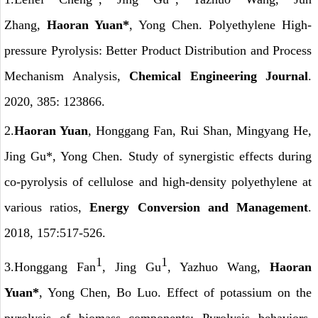
Zhang,
Haoran Yuan*
, Yong Chen. Polyethylene High-
pressure Pyrolysis: Better Product Distribution and Process
Mechanism Analysis,
Chemical Engineering Journal
.
2020, 385: 123866.
2.
Haoran Yuan
, Honggang Fan, Rui Shan, Mingyang He,
Jing Gu*, Yong Chen. Study of synergistic effects during
co-pyrolysis of cellulose and high-density polyethylene at
various ratios,
Energy Conversion and Management
.
2018, 157:517-526.
1
1
3.Honggang Fan
, Jing Gu
, Yazhuo Wang,
Haoran
Yuan*
, Yong Chen, Bo Luo. Effect of potassium on the