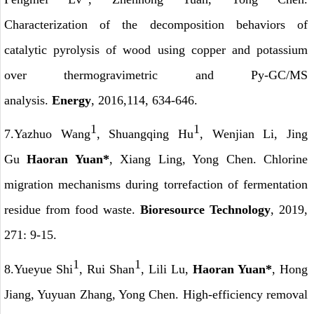
Characterization of the decomposition behaviors of
catalytic pyrolysis of wood using copper and potassium
over thermogravimetric and Py-GC/MS
analysis.
Energy
, 2016,114, 634-646.
1
1
7.Yazhuo Wang
, Shuangqing Hu
, Wenjian Li, Jing
Gu
Haoran Yuan*
, Xiang Ling, Yong Chen. Chlorine
migration mechanisms during torrefaction of fermentation
residue from food waste.
Bioresource Technology
, 2019,
271: 9-15.
1
1
8.Yueyue Shi
, Rui Shan
, Lili Lu,
Haoran Yuan*
, Hong
Jiang, Yuyuan Zhang, Yong Chen. High-efficiency removal