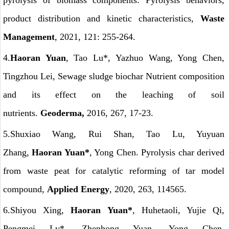
pyrolysis of biomass components: Pyrolysis behaviors,
product distribution and kinetic characteristics,
Waste
Management
, 2021, 121: 255-264.
4.
Haoran Yuan
, Tao Lu*, Yazhuo Wang, Yong Chen,
Tingzhou Lei, Sewage sludge biochar Nutrient composition
and its effect on the leaching of soil
nutrients.
Geoderma,
2016, 267, 17-23.
5.Shuxiao Wang, Rui Shan, Tao Lu, Yuyuan
Zhang,
Haoran Yuan*
, Yong Chen. Pyrolysis char derived
from waste peat for catalytic reforming of tar model
compound,
Applied Energy
, 2020, 263, 114565.
6.Shiyou Xing,
Haoran Yuan*
, Huhetaoli, Yujie Qi,
Pengmei Lv*, Zhenhong Yuan, Yong Chen.