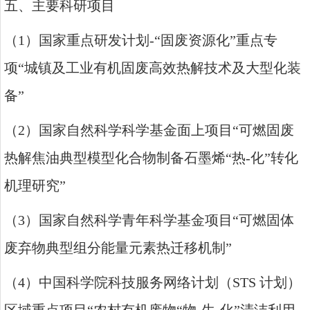
五、主要科研项目
（
1
）国家重点研发计划
-“
固废资源化
”
重点专
项
“
城镇及工业有机固废高效热解技术及大型化装
备
”
（
2
）国家自然科学科学基金面上项目
“
可燃固废
热解焦油典型模型化合物制备石墨烯
“
热
-
化
”
转化
机理研究
”
（
3
）国家自然科学青年科学基金项目
“
可燃固体
废弃物典型组分能量元素热迁移机制
”
（
4
）中国科学院科技服务网络计划（
STS
计划）
区域重点项目
“
农村有机废物
“
物
-
生
-
化
”
清洁利用