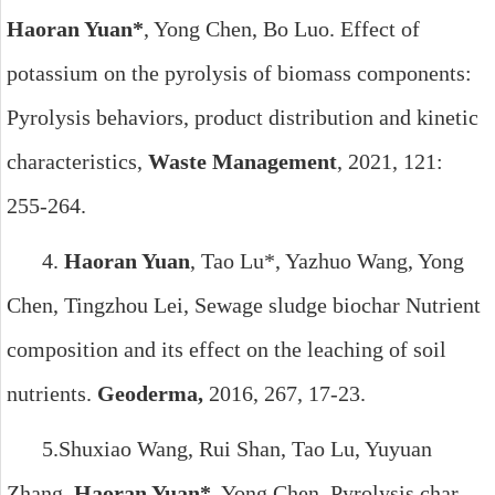
Haoran Yuan*
, Yong Chen, Bo Luo. Effect of
potassium on the pyrolysis of biomass components:
Pyrolysis behaviors, product distribution and kinetic
characteristics,
Waste Management
, 2021, 121:
255-264.
4.
Haoran Yuan
, Tao Lu*, Yazhuo Wang, Yong
Chen, Tingzhou Lei, Sewage sludge biochar Nutrient
composition and its effect on the leaching of soil
nutrients.
Geoderma,
2016, 267, 17-23.
5.
Shuxiao Wang, Rui Shan, Tao Lu, Yuyuan
Zhang,
Haoran Yuan*
, Yong Chen. Pyrolysis char