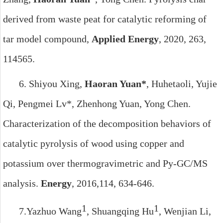
derived from waste peat for catalytic reforming of
tar model compound,
Applied Energy
, 2020, 263,
114565.
6.
Shiyou Xing,
Haoran Yuan*
, Huhetaoli, Yujie
Qi, Pengmei Lv*, Zhenhong Yuan, Yong Chen.
Characterization of the decomposition behaviors of
catalytic pyrolysis of wood using copper and
potassium over thermogravimetric and Py-GC/MS
analysis.
Energy
, 2016,114, 634-646.
1
1
7.
Yazhuo Wang
, Shuangqing Hu
, Wenjian Li,