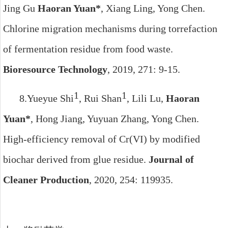
Jing Gu
Haoran Yuan
*
, Xiang Ling, Yong Chen
.
Chlorine migration mechanisms during torrefaction
of fermentation residue from food waste.
Bioresource Technology
, 2019, 271: 9-15
.
1
1
8.
Yueyue Shi
, Rui Shan
, Lili Lu,
Haoran
Yuan*
, Hong Jiang, Yuyuan Zhang, Yong Chen.
High-efficiency removal of Cr(VI) by modified
biochar derived from glue residue.
Journal of
Cleaner Production
, 2020
,
254: 119935.